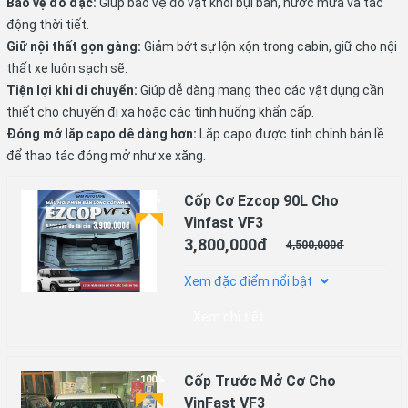
Bảo vệ đồ đạc:
Giúp bảo vệ đồ vật khỏi bụi bẩn, nước mưa và tác
động thời tiết.
Giữ nội thất gọn gàng:
Giảm bớt sự lộn xộn trong cabin, giữ cho nội
thất xe luôn sạch sẽ.
Tiện lợi khi di chuyển:
Giúp dễ dàng mang theo các vật dụng cần
thiết cho chuyến đi xa hoặc các tình huống khẩn cấp.
Đóng mở lắp capo dễ dàng hơn:
Lắp capo được tinh chỉnh bản lề
để thao tác đóng mở như xe xăng.
Cốp Cơ Ezcop 90L Cho
-16%
Vinfast VF3
3,800,000đ
4,500,000đ
Xem đặc điểm nổi bật
Xem chi tiết
Cốp Trước Mở Cơ Cho
-100%
VinFast VF3