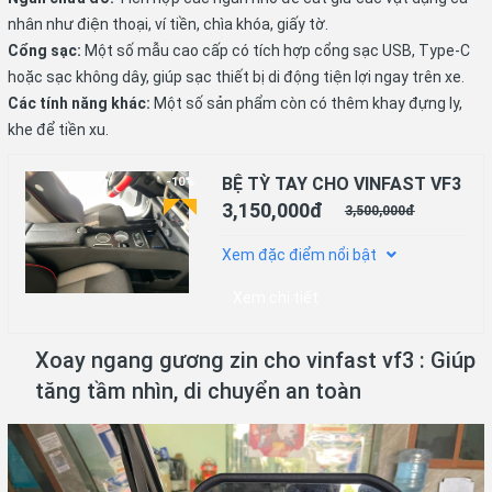
nhân như điện thoại, ví tiền, chìa khóa, giấy tờ.
Cổng sạc:
Một số mẫu cao cấp có tích hợp cổng sạc USB, Type-C
hoặc sạc không dây, giúp sạc thiết bị di động tiện lợi ngay trên xe.
Các tính năng khác:
Một số sản phẩm còn có thêm khay đựng ly,
khe để tiền xu.
BỆ TỲ TAY CHO VINFAST VF3
-10%
3,150,000đ
3,500,000đ
Xem đặc điểm nổi bật
Xem chi tiết
Xoay ngang gương zin cho vinfast vf3 : Giúp
tăng tầm nhìn, di chuyển an toàn