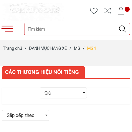
0
Trang chủ
/
DANH MỤC HÃNG XE
/
MG
/
MG4
CÁC THƯƠNG HIỆU NỔI TIẾNG
Giá
Sắp xếp theo