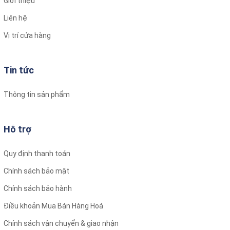
Giới thiệu
Một số dòng loa có bộ điều khiển tích hợp, giúp người
Liên hệ
dùng dễ dàng tùy chỉnh âm thanh theo sở thích.
Vị trí cửa hàng
Các loại loa Pioneer ô tô phổ biến
Loa cánh cửa
:
Tin tức
Thường là loa 3 chiều, có kích thước 16cm, lắp đặt ở vị trí
cánh cửa, đóng vai trò tăng cường dải âm trầm và âm trung.
Thông tin sản phẩm
Loa siêu trầm (sub gầm ghế)
:
Loại loa siêu trầm nhỏ gọn, có thể lắp đặt dưới gầm ghế xe
Hỗ trợ
mà không làm mất nhiều diện tích, mang lại âm trầm uy lực
và mạnh mẽ.
Quy định thanh toán
Chính sách bảo mật
Chính sách bảo hành
Điều khoản Mua Bán Hàng Hoá
Chính sách vận chuyển & giao nhận