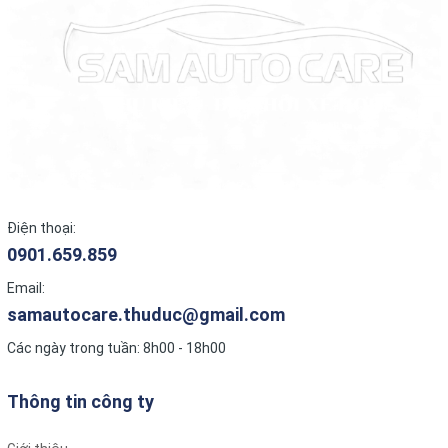
Công nghệ tiên tiến:
Ứng dụng các công nghệ như HVT (Horizontal Vertical
Transforming) cho loa sub gầm ghế.
Sử dụng ampli Class-D tích hợp trên một số dòng sản
phẩm để tối ưu hóa hiệu suất.
Thiết kế và độ bền:
Thiết kế đa dạng, phù hợp với nhiều vị trí lắp đặt trên xe
như cánh cửa, gầm ghế.
Điện thoại:
0901.659.859
Sử dụng vật liệu cao cấp và quy trình sản xuất nghiêm
ngặt để đảm bảo độ bền cao, chịu được điều kiện khắc
Email:
nghiệt trên xe hơi như rung động, nhiệt độ và độ ẩm
samautocare.thuduc@gmail.com
thay đổi.
Các ngày trong tuần: 8h00 - 18h00
Dễ dàng sử dụng:
Tương thích tốt với các hệ thống âm thanh ô tô hiện
Thông tin công ty
đại.