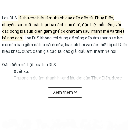
Loa DLS
là thương hiệu âm thanh cao cấp đến từ Thụy Điển,
chuyên sản xuất các loại loa dành cho ô tô, đặc biệt nổi tiếng với
các dòng loa sub điện gầm ghế có chất âm sâu, mạnh mẽ và thiết
kế nhỏ gọn
.
Loa DLS không chỉ dùng để nâng cấp âm thanh xe hơi,
mà còn bao gồm cả loa cánh cửa, loa sub hơi và các thiết bị xử lý tín
hiệu khác, được đánh giá cao tại các giải đấu âm thanh xe hơi.
Đặc điểm nổi bật của loa DLS:
Xuất xứ:
Thương hiệu âm thanh hi-end lâu đời của Thụy Điển, được
thành lập từ năm 1979.
Xem thêm
Chất âm:
Nổi tiếng với chất âm ấm áp, dải trung cao mềm mại và âm
trầm sâu, mạnh mẽ, dứt khoát, đặc biệt phù hợp với các thể
loại nhạc dance, EDM, hip-hop và remix.