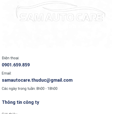
Loa Sub Điện DLS:
Là dòng sản phẩm đặc biệt được ưa chuộng, có thiết kế nhỏ
gọn, dễ dàng lắp đặt dưới gầm ghế xe mà không chiếm nhiều
diện tích.
Ứng dụng:
Được sử dụng rộng rãi để nâng cấp hệ thống âm thanh trên
xe ô tô, giúp cải thiện đáng kể chất lượng âm thanh và tăng
cường âm bass.
Điện thoại:
Chất lượng cao:
0901.659.859
Sản phẩm của DLS được đánh giá cao về chất lượng hoàn
thiện, độ bền bỉ và thường xuyên xuất hiện trên những dòng ô
Email:
tô cao cấp.
samautocare.thuduc@gmail.com
Các ngày trong tuần: 8h00 - 18h00
Giải thưởng:
Một số sản phẩm của DLS đã giành được nhiều giải thưởng
tại các cuộc thi âm thanh xe hơi như
EMMA
.
Thông tin công ty