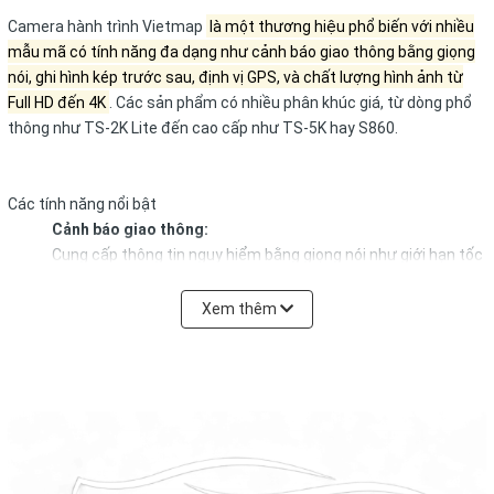
Camera hành trình Vietmap
là một thương hiệu phổ biến với nhiều
mẫu mã có tính năng đa dạng như cảnh báo giao thông bằng giọng
nói, ghi hình kép trước sau, định vị GPS, và chất lượng hình ảnh từ
Full HD đến 4K
.
Các sản phẩm có nhiều phân khúc giá, từ dòng phổ
thông như
TS-2K Lite
đến cao cấp như
TS-5K
hay
S860
.
Các tính năng nổi bật
Cảnh báo giao thông:
Cung cấp thông tin nguy hiểm bằng giọng nói như giới hạn tốc
độ, cảnh báo ra vào khu dân cư, cảnh báo cấm vượt, v.v., dựa
trên dữ liệu bản đồ chi tiết toàn quốc.
Xem thêm
Ghi hình chất lượng cao:
Ghi lại hình ảnh sắc nét với nhiều độ phân giải như Full HD, 2K,
và 4K.