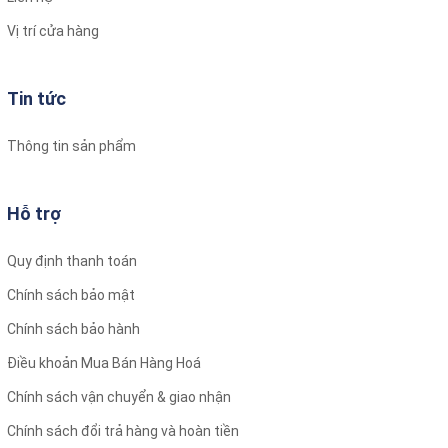
thông minh.
Vị trí cửa hàng
Siêu tụ điện:
Giúp nâng cao tuổi thọ và khả năng hoạt động bền bỉ, chịu
Tin tức
nhiệt tốt.
Thông tin sản phẩm
Hỗ trợ
Camera hành trình VIETMAP C1 Ghi Hình Full HD
* VIETMAP C1 Camera hành trình với ống kính ghi hình góc
Quy định thanh toán
rộng, chất lượng Full HD 1080p giúp ghi lại chi tiết toàn cảnh
trước xe.
Chính sách bảo mật
Chính sách bảo hành
vietmap
Điều khoản Mua Bán Hàng Hoá
Chính sách vận chuyển & giao nhận
Chính sách đổi trả hàng và hoàn tiền