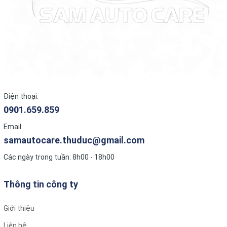
Ghi hình kép:
Nhiều mẫu hỗ trợ ghi hình đồng thời cả camera trước và sau.
Định vị GPS:
Tích hợp định vị GPS để dẫn đường và quản lý hành trình.
Điện thoại:
Kết nối Wi-Fi:
0901.659.859
Cho phép xem, tải video trực tiếp trên điện thoại dễ dàng
thông qua ứng dụng như
Vietmap REC
.
Email:
samautocare.thuduc@gmail.com
Các ngày trong tuần: 8h00 - 18h00
Cảm biến G-Sensor:
Tự động khóa và bảo vệ video khi xảy ra va chạm.
Thông tin công ty
Hỗ trợ lái xe an toàn (ADAS):
Giới thiệu
Một số mẫu cao cấp được trang bị các tính năng hỗ trợ lái xe
Liên hệ