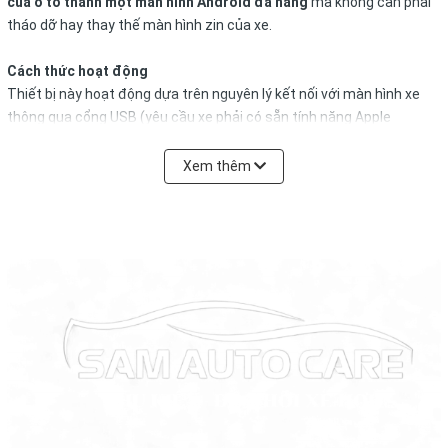
của ô tô thành một màn hình Android đa năng
mà không cần phải
tháo dỡ hay thay thế màn hình zin của xe.
Cách thức hoạt động
Thiết bị này hoạt động dựa trên nguyên lý kết nối với màn hình xe
thông qua cổng USB (yêu cầu xe phải có sẵn tính năng Apple
CarPlay hoặc Android Auto). Ngay lập tức, thiết bị sẽ chuyển đổi hệ
điều hành của màn hình zin sang hệ điều hành Android, cho phép
Xem thêm
người dùng sử dụng đầy đủ các tính năng của một chiếc máy tính
bảng ngay trên xe.
Lợi ích và tính năng chính của Box Android DCTECH
Giữ nguyên màn hình zin của xe:
Không can thiệp vào phần
cứng hay hệ thống điện, giữ được bảo hành của xe.
Lắp đặt đơn giản:
Chỉ cần cắm cổng USB là sử dụng được
ngay (Plug & Play).
Cung cấp đầy đủ tính năng Android:
Giải trí:
Xem YouTube, Netflix, nghe nhạc, đọc báo, lướt
web ngay trên xe.
Dẫn đường:
Sử dụng các phần mềm dẫn đường