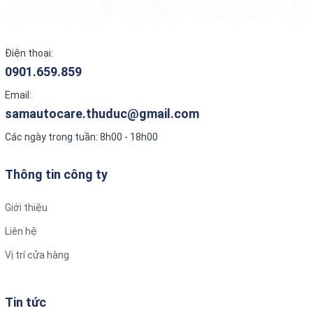
chuyên nghiệp như Google Maps, Navitel, hoặc Vietmap
Live (thường được tặng kèm bản quyền).
Kết nối mạng:
Tích hợp khe cắm SIM 4G giúp xe luôn có
Điện thoại:
internet.
0901.659.859
Điều khiển giọng nói:
Hỗ trợ trợ lý ảo tiếng Việt
(thường là Kiki) giúp thao tác rảnh tay, an toàn khi lái xe.
Email:
Cấu hình mạnh mẽ:
Các dòng Box DCTECH thường sử dụng
samautocare.thuduc@gmail.com
chip Qualcomm Snapdragon, đảm bảo hiệu suất mượt mà.
Các ngày trong tuần: 8h00 - 18h00
Tóm lại,
Box Android DCTECH
là giải pháp nâng cấp tiện lợi, nhanh
chóng và tiết kiệm chi phí nhất để mang cả thế giới công nghệ
Thông tin công ty
Android vào chiếc xe của bạn.
Giới thiệu
Liên hệ
Vị trí cửa hàng
Tin tức