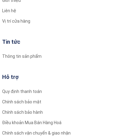
Giới thiệu
Loa sub (siêu trầm):
Các mẫu nhỏ gọn như KSC-PSW8,
được thiết kế để lắp đặt trong không gian hạn chế của
Liên hệ
xe nhưng vẫn cung cấp âm bass mạnh mẽ.
Vị trí cửa hàng
Tính tương thích:
Dễ dàng lắp đặt và tương thích với nhiều loại xe hơi khác
Tin tức
nhau.
Thông tin sản phẩm
Hỗ trợ
Quy định thanh toán
Chính sách bảo mật
Chính sách bảo hành
Điều khoản Mua Bán Hàng Hoá
Chính sách vận chuyển & giao nhận