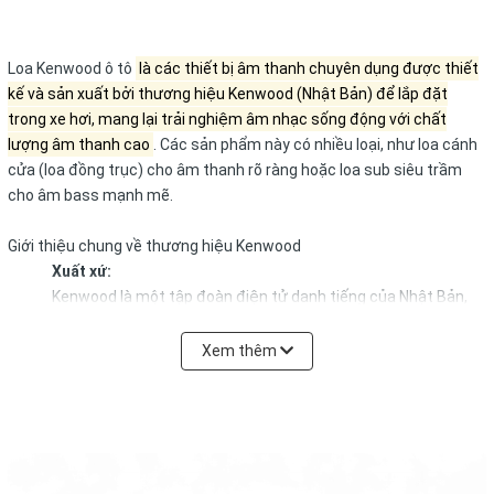
Loa Kenwood ô tô
là các thiết bị âm thanh chuyên dụng được thiết
kế và sản xuất bởi thương hiệu Kenwood (Nhật Bản) để lắp đặt
trong xe hơi, mang lại trải nghiệm âm nhạc sống động với chất
lượng âm thanh cao
.
Các sản phẩm này có nhiều loại, như loa cánh
cửa (loa đồng trục) cho âm thanh rõ ràng hoặc loa sub siêu trầm
cho âm bass mạnh mẽ.
Giới thiệu chung về thương hiệu Kenwood
Xuất xứ:
Kenwood là một tập đoàn điện tử danh tiếng của Nhật Bản,
thành lập năm 1946.
Lĩnh vực hoạt động:
Xem thêm
Ban đầu tập trung vào thiết bị liên lạc vô tuyến, sau đó mở
rộng sang sản xuất thiết bị âm thanh gia đình và hệ thống âm
thanh ô tô.
Chất lượng:
Nổi tiếng với các sản phẩm âm thanh chất lượng cao, kết hợp