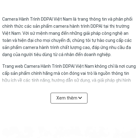
Camera Hành Trình DDPAI Việt Nam là trang thông tin và phân phối
chính thức các sản phẩm camera hành trình DDPAI tại thị trường
Việt Nam. Với sứ mệnh mang đến những giải pháp công nghệ an
toàn và hiện đại cho mọi chuyến đi, chúng tôi tự hào cung cấp các
sản phẩm camera hành trình chất lượng cao, đáp ứng nhu cầu đa
dạng của người tiêu dùng từ cá nhân đến doanh nghiệp.
Trang web Camera Hành Trình DDPAI Việt Nam không chỉ là nơi cung
cấp sản phẩm chính hãng mà còn đóng vai trò là nguồn thông tin
hữu ích về các tính năng, hướng dẫn sử dụng, và giải pháp ghi hình
hành trình thông minh. Chúng tôi cam kết mang đến trải nghiệm
mua sắm tiện lợi, với dịch vụ tư vấn và hỗ trợ kỹ thuật tận tâm, giúp
Xem thêm
khách hàng chọn lựa sản phẩm phù hợp nhất cho nhu cầu của mình.
Camera hành trình DDPAI là dòng sản phẩm cao cấp, dành cho
những ai tìm kiếm sự an toàn và tiện lợi trong mỗi chuyến đi. Sử
dụng cảm biến tiên tiến, DDPAI cho phép ghi hình với độ phân giải
sắc nét, từ Full HD đến 4K, giúp bạn nắm bắt mọi chi tiết trên đường.