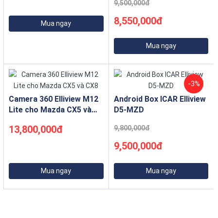
9,500,000đ
Cắm Giắc Zin | 1 Hệ Điều
Hành
8,550,000đ
Mua ngay
Mua ngay
-3%
Camera 360 Elliview M12
Android Box ICAR Elliview
Lite cho Mazda CX5 và
D5-MZD
CX8
13,800,000đ
9,800,000đ
9,500,000đ
Mua ngay
Mua ngay