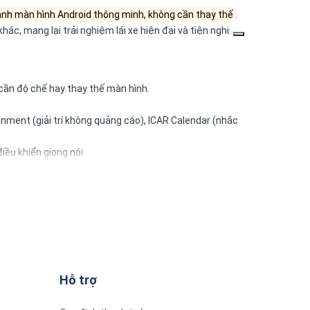
hành màn hình Android thông minh, không cần thay thế
.
ác, mang lại trải nghiệm lái xe hiện đại và tiện nghi.
ần độ chế hay thay thế màn hình.
inment (giải trí không quảng cáo), ICAR Calendar (nhắc
iều khiển giọng nói.
 thay thế toàn bộ màn hình
.
Hỗ trợ