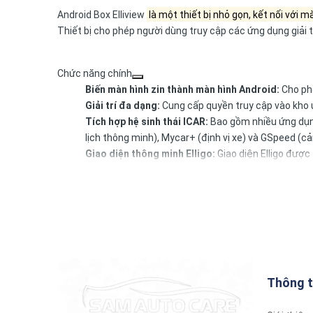
Android Box Elliview
là một thiết bị nhỏ gọn, kết nối với
Thiết bị cho phép người dùng truy cập các ứng dụng giải tr
Chức năng chính
Biến màn hình zin thành màn hình Android:
Cho phé
Giải trí đa dạng:
Cung cấp quyền truy cập vào kho ứng
Tích hợp hệ sinh thái ICAR:
Bao gồm nhiều ứng dụng 
lịch thông minh), Mycar+ (định vị xe) và GSpeed (cả
Giao diện thông minh Elligo:
Giao diện Elligo được
Hoạt động độc lập:
Có thể kết nối Internet thông 
Tiện lợi và tiết kiệm:
Giúp giữ nguyên màn hình zin 
Thông t