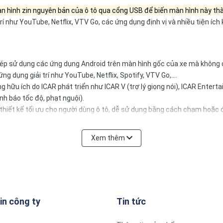
 màn hình zin nguyên bản của ô tô qua cổng USB để biến màn hình này t
í như YouTube, Netflix, VTV Go, các ứng dụng định vị và nhiều tiện ích kh
p sử dụng các ứng dụng Android trên màn hình gốc của xe mà không c
 dụng giải trí như YouTube, Netflix, Spotify, VTV Go,....
hữu ích do ICAR phát triển như ICAR V (trợ lý giọng nói), ICAR Enterta
nh báo tốc độ, phạt nguội).
 thiết kế tối ưu cho người dùng ô tô, dễ sử dụng bằng cách chạm hoặc đ
qua Wifi hoặc 4G, giúp truy cập thông tin và dẫn đường dễ dàng.
của xe, không ảnh hưởng đến bảo hành và tiết kiệm chi phí so với việc
Xem thêm
in công ty
Tin tức