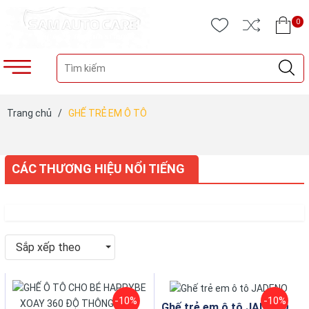
0
Trang chủ
/
GHẾ TRẺ EM Ô TÔ
CÁC THƯƠNG HIỆU NỔI TIẾNG
Sắp xếp theo
-10%
-10%
Ghế trẻ em ô tô JADENO