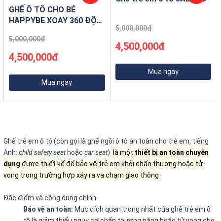
GHẾ Ô TÔ CHO BÉ
HAPPYBE XOAY 360 ĐỘ
5,000,000đ
THÔNG MINH
5,000,000đ
4,500,000đ
4,500,000đ
Mua ngay
Mua ngay
Ghế trẻ em ô tô (còn gọi là ghế ngồi ô tô an toàn cho trẻ em, tiếng
Anh:
child safety seat
hoặc
car seat
)
là một
thiết bị an toàn chuyên
dụng
được thiết kế để bảo vệ trẻ em khỏi chấn thương hoặc tử
vong trong trường hợp xảy ra va chạm giao thông
.
Đặc điểm và công dụng chính
Bảo vệ an toàn:
Mục đích quan trọng nhất của ghế trẻ em ô
tô là giảm thiểu nguy cơ chấn thương nặng hoặc tử vong cho