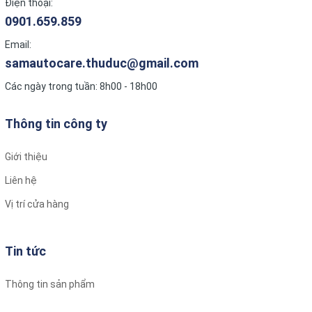
này nhấn mạnh tầm quan trọng của việc trang bị ghế ngồi ô tô
Điện thoại:
chuyên dụng để bảo vệ trẻ em trên xe.
0901.659.859
Email:
samautocare.thuduc@gmail.com
Các ngày trong tuần: 8h00 - 18h00
Thông tin công ty
Giới thiệu
Liên hệ
Vị trí cửa hàng
Tin tức
Thông tin sản phẩm