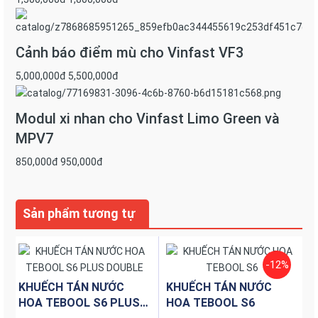
phiên bản tối ưu giành cho ô tô có tính năng khử mùi hôi,
diệt nấm mốc, ức chế virus, loại bỏ bụi mịn PM2.5 và
khuếch tán nước hoa trực tiếp bằng hệ thống điều hoà
Cảnh báo điểm mù cho Vinfast VF3
để mùi thơm của nước hoa được lan toả đều toàn xe.
5,000,000đ
5,500,000đ
Tinh chất nước hoa là gì?
Modul xi nhan cho Vinfast Limo Green và
????Là những gì tinh tuý nhất thu được sau quá trình
chưng cất điều chế các thành phần dược liệu-nguyên
MPV7
liệu.
850,000đ
950,000đ
Thành phẩm nước hoa là gì?
????Là sản phẩm nước hoa thành phẩm sau quá trình
Sản phẩm tương tự
trộn các tinh chất nước hoa và cồn theo tỉ lệ vàng của
từng nhà điều chế.
-12%
KHUẾCH TÁN NƯỚC
KHUẾCH TÁN NƯỚC
HOA TEBOOL S6 PLUS
HOA TEBOOL S6