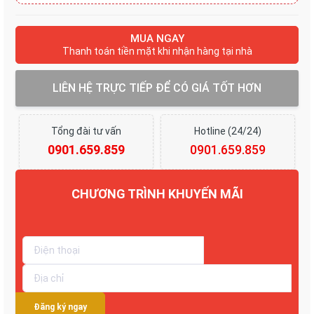
MUA NGAY
Thanh toán tiền mặt khi nhận hàng tại nhà
LIÊN HỆ TRỰC TIẾP ĐỂ CÓ GIÁ TỐT HƠN
Tổng đài tư vấn
Hotline (24/24)
0901.659.859
0901.659.859
CHƯƠNG TRÌNH KHUYẾN MÃI
Giảm từ 5% tới 20%
Đăng ký ngay