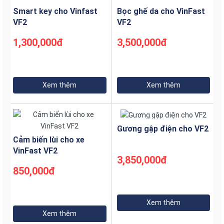
????Cồn là thành phần thường có trong nước hoa dạng
Smart key cho Vinfast
Bọc ghế da cho VinFast
phun/xịt. Cồn có tính khử khi hít vào về lâu về dài sẽ có
VF2
VF2
hại cho hệ hô hấp của người sử dụng đồng thời tính khử
của cồn cũng gây bạc màu nội thất, oxi-hoá nhựa nội
1,300,000đ
3,500,000đ
thất xe.
Xem thêm
Xem thêm
Gương gập điện cho VF2
Cảm biến lùi cho xe
VinFast VF2
3,850,000đ
850,000đ
Xem thêm
Xem thêm