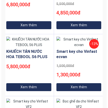
DOUBLE
6,800,000đ
5,500,000đ
4,850,000đ
Xem thêm
Xem thêm
-13%
KHUẾCH TÁN NƯỚC
Smart key cho Vinfast
HOA TEBOOL S6 PLUS
ecvan
5,800,000đ
1,500,000đ
?????????????????????????????????????????????????????????
1,300,000đ
#Tebool cam kết sử dụng TINH CHẤT NƯỚC HOA
NGUYÊN CHẤT KHÔNG CHỨA CỒN
Xem thêm
Xem thêm
????????????????????????
Không tin cứ mang lửa ra thử ạ ????