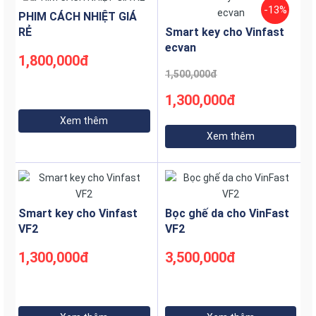
-13%
PHIM CÁCH NHIỆT GIÁ
Các dòng phim và mã phim phổ biến
RẺ
Smart key cho Vinfast
3M Ceramic IR
Series:
ecvan
1,800,000đ
Dòng phim nổi bật với công nghệ Nano Ceramic hồng
1,500,000đ
ngoại, có nhiều mã phim cho các vị trí khác nhau.
1,300,000đ
3M IR50
:
Xem thêm
Thường dùng cho kính lái do độ trong suốt cao và khả
Xem thêm
năng cách nhiệt vượt trội.
3M IR25
:
Mã phim tối màu, thường dán cho kính sườn và kính
hậu.
Smart key cho Vinfast
Bọc ghế da cho VinFast
VF2
VF2
3M IR15
:
1,300,000đ
3,500,000đ
Mã phim tối nhất, thích hợp cho kính lưng, kính sườn
hoặc cửa sổ trời.