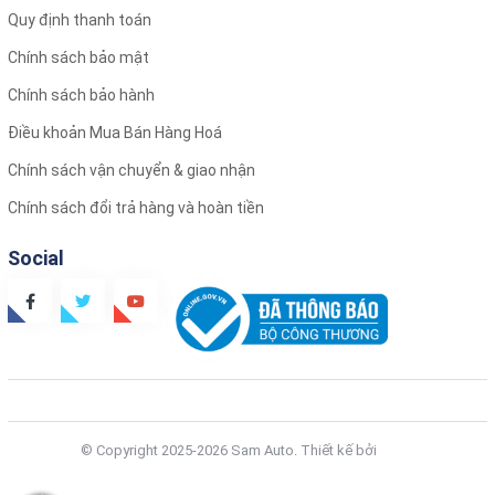
Quy định thanh toán
Chính sách bảo mật
Bảng giá phim cách nhiệt 3M
CERAMIC
Chính sách bảo hành
Phim cách nhiệt 3M CERAMIC Sedan 5 chỗ: 9.000.000 VND
Điều khoản Mua Bán Hàng Hoá
Phim cách nhiệt 3M CERAMIC SUV 7 chỗ: 10.500.000 VND
Chính sách vận chuyển & giao nhận
Bảng báo giá trên chỉ mang tính chất tham khảo. Quý khách
hàng vui lòng liên hệ trực tiếp qua hotline : 0901.659.859 .
Chính sách đổi trả hàng và hoàn tiền
Để được nhận báo giá chính xác nhanh chóng và chính xác
Social
nhất.
ĐẶC BIỆT : KHI DÁN PHIM TẠI CƠ CỞ SAMAUTOCARE SẼ
ĐƯỢC CHIẾT KHẤU TỪ 10-20%..
© Copyright 2025-2026 Sam Auto.
Thiết kế bởi
Zozo