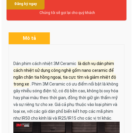
Đăng ký ngay
Chúng tôi sẽ gọi lại cho quý khách
Mô tả
Dán phim cách nhiệt 3M Ceramic
là dịch vụ dán phim
cách nhiệt sử dụng công nghệ gốm nano ceramic để
ngăn chặn tia hồng ngoại, tia cực tím và giảm nhiệt độ
trong xe
.
Phim 3M Ceramic có ưu điểm nổi bật là không
gây nhiễu sóng điện tử, có độ bền cao, không bị oxy hóa
hay phai màu theo thời gian, đồng thời giữ gìn thẩm mỹ
và sự riêng tư cho xe.
Giá cả phụ thuộc vào loại phim và
loại xe, với các gói dán phổ biến kết hợp các mã phim
như IR50 cho kính lái và IR25/IR15 cho các vị trí khác.