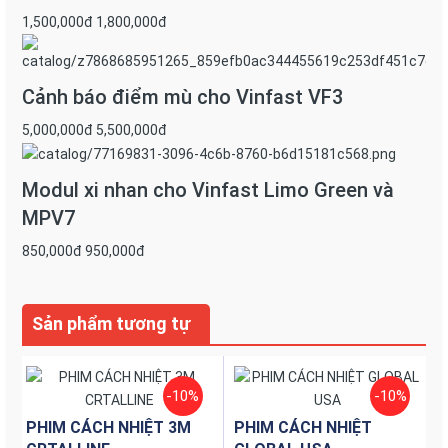
độc quyền. Không có chất hóa học, nên chất lượng luôn
1,500,000đ
1,800,000đ
đứng đầu trên thế giới với độ bám dính, chịu nén và chịu
suất cao.
Keo của phim cách nhiệt 3M được tích hợp sẵn tính
Cảnh báo điểm mù cho Vinfast VF3
năng cách nhiệt, chống UV vô cùng hoàn hảo. Cùng với
5,000,000đ
5,500,000đ
đó, keo nhạy áp PSA của 3M không có mùi khó chịu. Làm
ảnh hưởng xấu đến sức khỏe của người dùng, cũng như
bề mặt kính xe.
Modul xi nhan cho Vinfast Limo Green và
MPV7
850,000đ
950,000đ
Sản phẩm tương tự
-10%
-10%
PHIM CÁCH NHIỆT 3M
PHIM CÁCH NHIỆT
Tính thẩm mỹ cao nên bảng báo giá