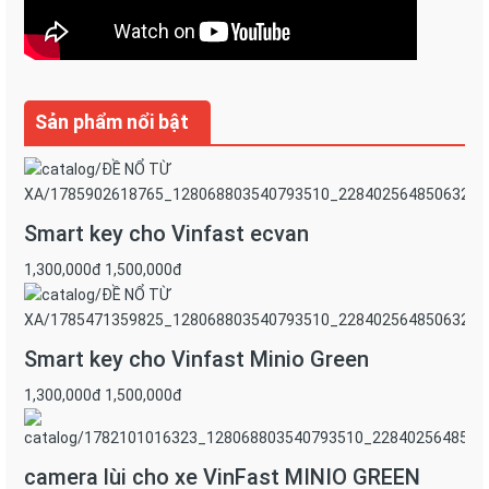
Sản phẩm nổi bật
Smart key cho Vinfast ecvan
1,300,000đ
1,500,000đ
Bảo vệ sức khỏe của người sử dụng
Smart key cho Vinfast Minio Green
Bạn biết không, trên thị trường hiện nay gần như toàn
1,300,000đ
1,500,000đ
bộ keo sử dụng để dán phim cách nhiệt ô tô đều là keo
hóa chất. Tuy nhiên, khi chọn CERAMIC để trang bị cho
xế, bạn có thể hoàn toàn an tâm bởi với công nghệ nén
camera lùi cho xe VinFast MINIO GREEN