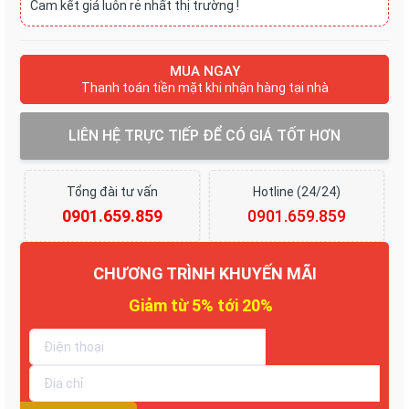
Cam kết giá luôn rẻ nhất thị trường !
MUA NGAY
Thanh toán tiền mặt khi nhận hàng tại nhà
LIÊN HỆ TRỰC TIẾP ĐỂ CÓ GIÁ TỐT HƠN
Tổng đài tư vấn
Hotline (24/24)
0901.659.859
0901.659.859
CHƯƠNG TRÌNH KHUYẾN MÃI