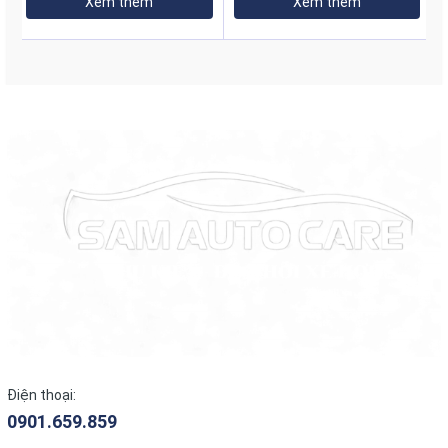
Xem thêm
Xem thêm
Khi đến với
SAMAUTOCARE
quý khách hàng sẽ được
trải nghiệm sản phẩm phim cách nhiệt 3M CERAMIC .
Chất lượng cao chính hãng với mức giá vô cùng rẻ. Cùng
với đó là sự đồng hành của đội ngũ kỹ thuật viên lành
nghề, có kinh nghiệm và được đào tạo thường xuyên.
Lưu ý khi dán phim cách nhiệt 3M Ceramic
Chọn địa chỉ uy tín:
Chọn các đại lý chính hãng, có nguồn gốc xuất xứ rõ
ràng và chế độ bảo hành.
Điện thoại:
0901.659.859
Tham khảo bảng giá: