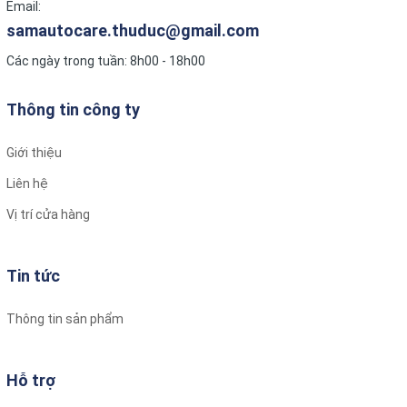
Giá dán phim cách nhiệt 3M Ceramic thường dao động
Email:
tùy theo loại phim và dòng xe, nên tham khảo bảng giá
samautocare.thuduc@gmail.com
tại các đại lý uy tín.
Các ngày trong tuần: 8h00 - 18h00
Chọn mã phim phù hợp:
Lựa chọn mã phim và vị trí dán phù hợp với nhu cầu sử
Thông tin công ty
dụng và loại xe của bạn.
Giới thiệu
Yêu cầu bảo hành:
Đảm bảo dịch vụ dán phim có chế độ
Liên hệ
bảo hành đầy đủ cho thông số kỹ thuật của phim.
Vị trí cửa hàng
GIÁ PHIM CÁCH NHIỆT 3M CERAMIC.
Tin tức
Thông tin sản phẩm
Hỗ trợ