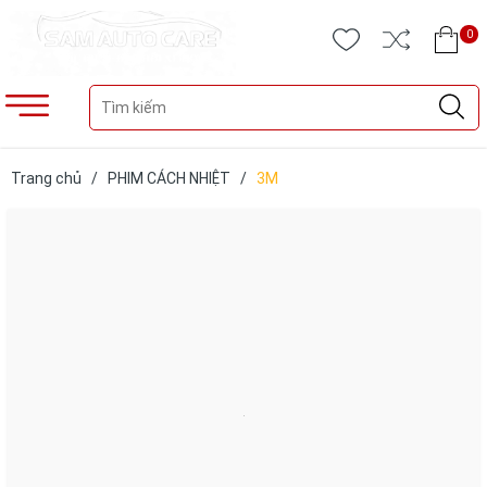
0
Trang chủ
/
PHIM CÁCH NHIỆT
/
3M