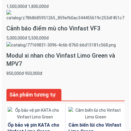
hay xử lý ắc quy mà không cần tháo dỡ phức tạp
1,500,000đ
1,800,000đ
Trong thực tế, phần cốp để đồ phía trước được thiết kế
để dễ dàng tiếp cận, thuận tiện cho hành khách
Cảnh báo điểm mù cho Vinfast VF3
5,000,000đ
5,500,000đ
Modul xi nhan cho Vinfast Limo Green và
MPV7
850,000đ
950,000đ
Sản phẩm tương tự
Ốp bảo vệ pin KATA cho
Cảm biến lùi cho Vinfast