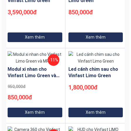
Vinfast Limo Green
Limo Green
3,590,000đ
850,000đ
Xem thêm
Xem thêm
Các kiểu dáng cốp để đồ phía
-11%
trước dành cho Limo Green
Modul xi nhan cho
Led cánh chim sau cho
Vinfast Limo Green và
Vinfast Limo Green
Trong quá trình lựa chọn cốp để đồ phía trước, việc hiểu
MPV7
1,800,000đ
950,000đ
rõ các kiểu dáng thiết kế phù hợp sẽ giúp bạn đưa ra
quyết định đúng đắn, tối ưu hóa không gian và đảm bảo
850,000đ
tính thẩm mỹ cho xe.
Cốp để đồ di động
Xem thêm
Xem thêm
Thiết kế này mang tính linh hoạt cao, cho phép tháo rời
hoặc gấp gọn để dễ dàng vệ sinh hoặc thay đổi vị trí. Ưu