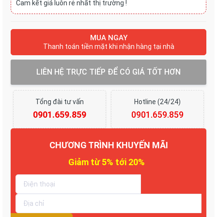
Cam kết giá luôn rẻ nhất thị trường !
MUA NGAY
Thanh toán tiền mặt khi nhận hàng tại nhà
LIÊN HỆ TRỰC TIẾP ĐỂ CÓ GIÁ TỐT HƠN
Tổng đài tư vấn
Hotline (24/24)
0901.659.859
0901.659.859
CHƯƠNG TRÌNH KHUYẾN MÃI