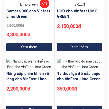
-7%
điểm lớn nhất của cốp di động là khả năng tùy biến phù
hợp với từng mục đích sử dụng khác nhau.
Camera 360 cho Vinfast
HUD cho Vinfast LIMO
Limo Green
GREEN
Trong bối cảnh vận hành của xe Limo Green, cốp di động
giúp người dùng dễ dàng tháo ra để vệ sinh hoặc
2,150,000đ
9,500,000đ
chuyển đổi mục đích sử dụng như chứa đồ uống, đồ
8,800,000đ
dùng nhanh hoặc hàng nhỏ.
Ngoài ra, kiểu dáng này còn giúp tối ưu hóa không gian
Xem thêm
Xem thêm
khi không cần dùng đến, giảm tải trọng và tăng tính linh
hoạt cho toàn bộ hệ thống lưu trữ của xe. Mặc dù vậy,
cần chú ý đến chất lượng cốp để đảm bảo độ bền và an
toàn trong quá trình sử dụng lâu dài.
Nâng cấp phím khiển vô
Ty thủy lực đỡ nắp capo
Công nghệ chế tạo và lắp ráp cốp hiện
lăng cho VinFast Limo
cho VinFast Limo Green
đại
Green
2,200,000đ
350,000đ
Công nghệ quét 3d để tạo được file mềm để ra được
sản phẩm hoàn chỉnh và thống số chính xác nhất
In 3D giúp tạo mẫu nhanh, thử nghiệm các thiết kế mới