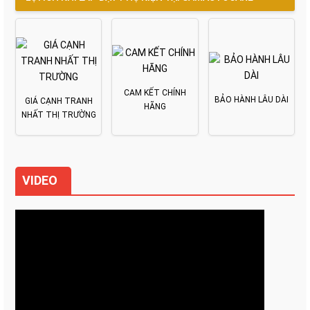
CAM KẾT CHÍNH
BẢO HÀNH LÂU DÀI
GIÁ CẠNH TRANH
HÃNG
NHẤT THỊ TRƯỜNG
VIDEO
Tại sao cần Cốp trước cho LIMO
GREEN?
"Cốp trước Limo Green" là một phụ kiện nâng cấp dành
cho xe điện VinFast Limo Green, có chức năng mở rộng
không gian chứa đồ ở khoang phía trước xe, nơi vốn là