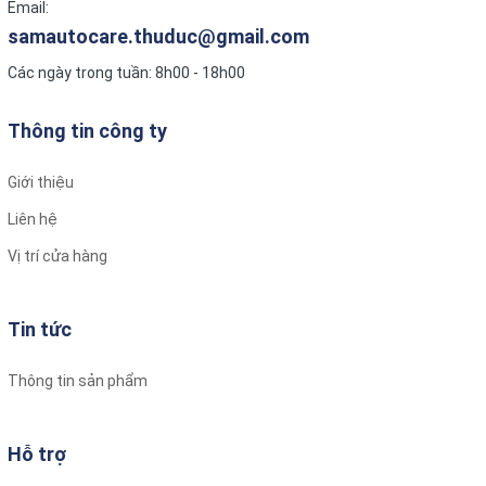
Email:
phẩm chính hãng, Giá tốt nhất thị trường, Đội ngũ kỹ
samautocare.thuduc@gmail.com
thuật chuyên nghiệp, Chính sách bảo hành chĩnh hãng
Các ngày trong tuần: 8h00 - 18h00
Tổng kết
Thông tin công ty
Việc trang bị Cốp trước cho LIMO GREEN không chỉ là
một nâng cấp về mặt tiện ích mà còn là sự cam kết về
Giới thiệu
an toàn và chất lượng dịch vụ cao cấp. Với các thiết kế
đa dạng, vật liệu tiên tiến cùng công nghệ hiện đại, cốp
Liên hệ
để đồ phía trước là một giải pháp hoàn hảo cho những
Vị trí cửa hàng
khách hàng muốn tối ưu hóa không gian, giảm thiểu rủi
ro và mang lại trải nghiệm tốt nhất.
Trong bối cảnh ngành vận tải ngày càng cạnh tranh, sự
Tin tức
chú trọng tới các yếu tố như cốp để đồ phía trước chính
là điểm khác biệt giúp Limo Green ghi điểm trong lòng
Thông tin sản phẩm
khách hàng và giữ vững vị thế dẫn đầu. Hy vọng bài viết
đã cung cấp cho bạn những kiến thức bổ ích về giải
pháp lưu trữ tối ưu này.
Hỗ trợ