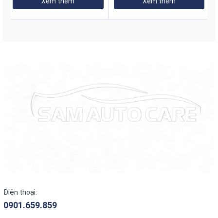
Xem thêm
Xem thêm
và tối ưu hóa cấu trúc trước khi sản xuất hàng loạt.
Sau khi hoàn thiện mẫu thử thì sẽ làm khuôn đúc nhựa
để tạo ra sản phẩm được hoàn hảo nhất.
Điều này cho phép các nhà sản xuất có thể tạo ra các
cốp đồ phù hợp với từng dòng xe, đặc biệt là Limo
Green, để nâng cao trải nghiệm người dùng và tối ưu
hóa hiệu quả vận hành.
Giá khi lắp Cốp trước cho LIMO GREEN?
Cốp trước cho LIMO GREEN đang được bán với giá
2.800.000vnđ nhưng đang được bên em khuyến mãi còn
1.990.000vnđ
Lắp đặt Cốp trước cho LIMO GREEN ở đâu ?
cơ sở uy tín như
SAMAUTOCARE
là địa chỉ chuyên nội
Điện thoại:
ngoại thất ô tô. Với hơn 10 năm kinh nghiệm trong lĩnh
0901.659.859
vực phụ kiện ô tô,
SAMAUTOCARE
tự tin mang lại trải
nghiệm tốt nhất cho khách hàng và đảm bảo Sản